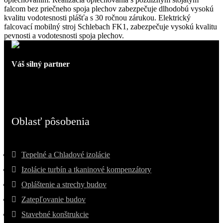
falcom bez priečneho spoja plechov zabezpečuje dlhodobú vysokú
kvalitu vodotesnosti plášťa s 30 ročnou zárukou. Elektrický
falcovací mobilný stroj Schlebach FK1, zabezpečuje vysokú kvalitu
pevnosti a vodotesnosti spoja plechov.
Váš silný partner
Oblasť pôsobenia
Tepelné a Chladové izolácie
Izolácie turbín a tkaninové kompenzátory
Opláštenie a strechy budov
Zatepľovanie budov
Stavebné konštrukcie