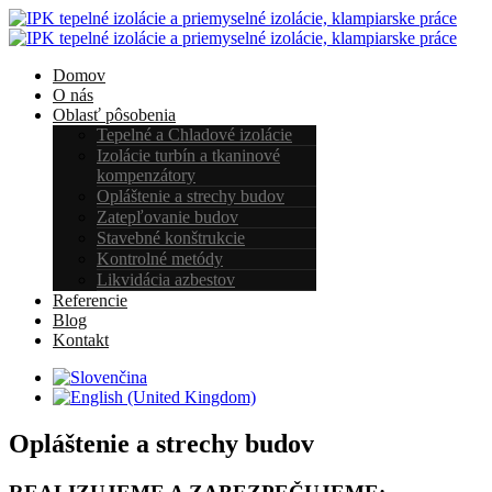
Domov
O nás
Oblasť pôsobenia
Tepelné a Chladové izolácie
Izolácie turbín a tkaninové
kompenzátory
Opláštenie a strechy budov
Zatepľovanie budov
Stavebné konštrukcie
Kontrolné metódy
Likvidácia azbestov
Referencie
Blog
Kontakt
Opláštenie a strechy budov