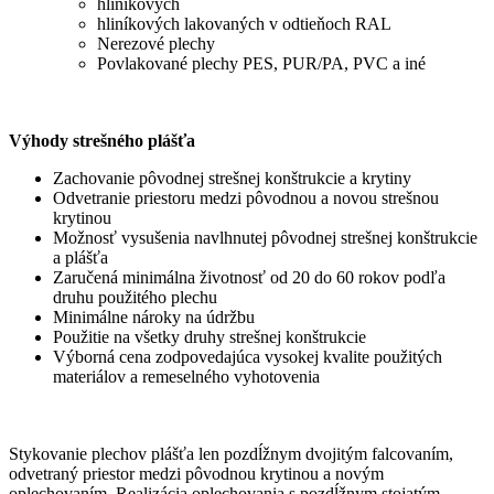
hliníkových
hliníkových lakovaných v odtieňoch RAL
Nerezové plechy
Povlakované plechy PES, PUR/PA, PVC a iné
Výhody strešného plášťa
Zachovanie pôvodnej strešnej konštrukcie a krytiny
Odvetranie priestoru medzi pôvodnou a novou strešnou
krytinou
Možnosť vysušenia navlhnutej pôvodnej strešnej konštrukcie
a plášťa
Zaručená minimálna životnosť od 20 do 60 rokov podľa
druhu použitého plechu
Minimálne nároky na údržbu
Použitie na všetky druhy strešnej konštrukcie
Výborná cena zodpovedajúca vysokej kvalite použitých
materiálov a remeselného vyhotovenia
Stykovanie plechov plášťa len pozdĺžnym dvojitým falcovaním,
odvetraný priestor medzi pôvodnou krytinou a novým
oplechovaním. Realizácia oplechovania s pozdĺžnym stojatým