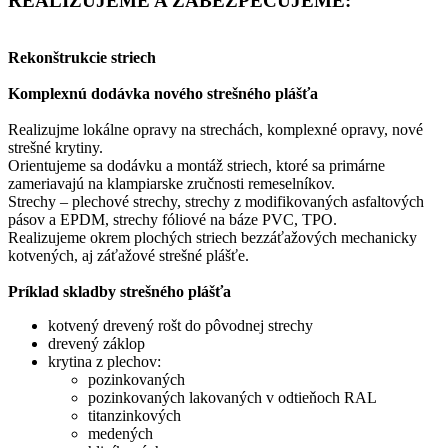
REALIZUJEME A ZABEZPEČUJEME:
Rekonštrukcie striech
Komplexnú dodávka nového strešného plášťa
Realizujme lokálne opravy na strechách, komplexné opravy, nové
strešné krytiny.
Orientujeme sa dodávku a montáž striech, ktoré sa primárne
zameriavajú na klampiarske zručnosti remeselníkov.
Strechy – plechové strechy, strechy z modifikovaných asfaltových
pásov a EPDM, strechy fóliové na báze PVC, TPO.
Realizujeme okrem plochých striech bezzáťažových mechanicky
kotvených, aj záťažové strešné plášťe.
Príklad skladby strešného plášťa
kotvený drevený rošt do pôvodnej strechy
drevený záklop
krytina z plechov:
pozinkovaných
pozinkovaných lakovaných v odtieňoch RAL
titanzinkových
medených